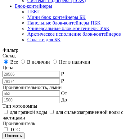
Системы подогрева (ПОЖ)
Блок-контейнеры
ПБКГ
Мини блок-контейнеры БК
Панельные блок-контейнеры ПБК
Универсальные блок-контейнеры УБК
Арктическое исполнение блок-контейнеров
Салазки для БК
Фильтр
Склад
Все
В наличии
Нет в наличии
Цена
₽
₽
Производительность, л/мин
От
До
Тип мотопомпы
для грязной воды
для сильнозагрязненной воды с
частицами
Производитель
ТСС
Показать