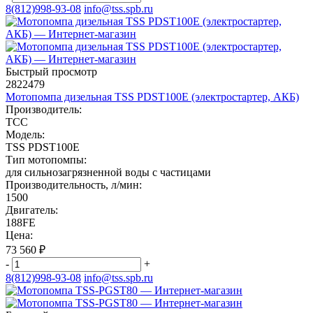
8(812)998-93-08
info@tss.spb.ru
Быстрый просмотр
2822479
Мотопомпа дизельная TSS PDST100E (электростартер, АКБ)
Производитель:
ТСС
Модель:
TSS PDST100E
Тип мотопомпы:
для сильнозагрязненной воды с частицами
Производительность, л/мин:
1500
Двигатель:
188FE
Цена:
73 560
₽
-
+
8(812)998-93-08
info@tss.spb.ru