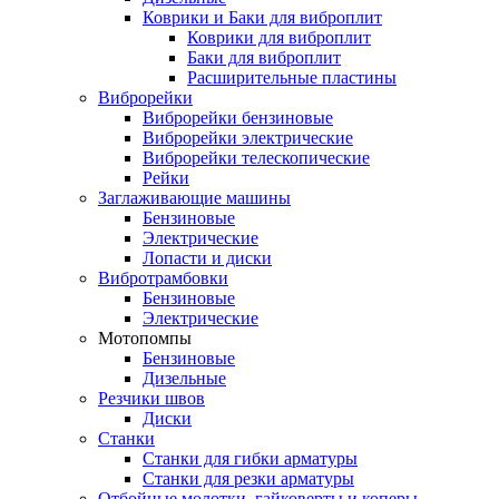
Коврики и Баки для виброплит
Коврики для виброплит
Баки для виброплит
Расширительные пластины
Виброрейки
Виброрейки бензиновые
Виброрейки электрические
Виброрейки телескопические
Рейки
Заглаживающие машины
Бензиновые
Электрические
Лопасти и диски
Вибротрамбовки
Бензиновые
Электрические
Мотопомпы
Бензиновые
Дизельные
Резчики швов
Диски
Станки
Станки для гибки арматуры
Станки для резки арматуры
Отбойные молотки, гайковерты и коперы