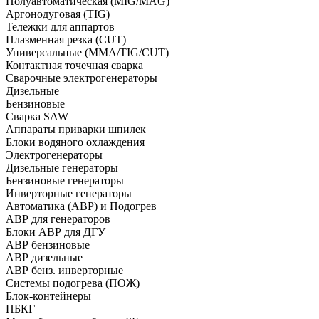
Полуавтоматическая (MIG/MAG)
Аргонодуговая (TIG)
Тележки для аппартов
Плазменная резка (CUT)
Универсальные (MMA/TIG/CUT)
Контактная точечная сварка
Сварочные электрогенераторы
Дизельные
Бензиновые
Сварка SAW
Аппараты приварки шпилек
Блоки водяного охлаждения
Электрогенераторы
Дизельные генераторы
Бензиновые генераторы
Инверторные генераторы
Автоматика (АВР) и Подогрев
АВР для генераторов
Блоки АВР для ДГУ
АВР бензиновые
АВР дизельные
АВР бенз. инверторные
Системы подогрева (ПОЖ)
Блок-контейнеры
ПБКГ