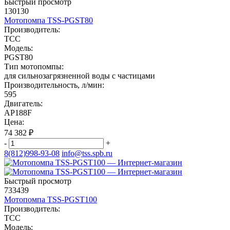
Быстрый просмотр
130130
Мотопомпа TSS-PGST80
Производитель:
ТСС
Модель:
PGST80
Тип мотопомпы:
для сильнозагрязненной воды с частицами
Производительность, л/мин:
595
Двигатель:
AP188F
Цена:
74 382
₽
-
+
8(812)998-93-08
info@tss.spb.ru
Быстрый просмотр
733439
Мотопомпа TSS-PGST100
Производитель:
ТСС
Модель: