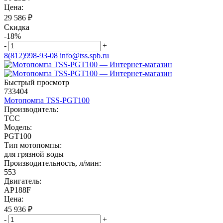
Цена:
29 586
₽
Скидка
-18%
-
+
8(812)998-93-08
info@tss.spb.ru
Быстрый просмотр
733404
Мотопомпа TSS-PGT100
Производитель:
ТСС
Модель:
PGT100
Тип мотопомпы:
для грязной воды
Производительность, л/мин:
553
Двигатель:
AP188F
Цена:
45 936
₽
-
+