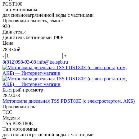
PGST100
Тип мотопомпы:
для сильнозагрязненной воды с частицами
Производительность, л/мин:
930
Двигатель:
Двигатель бензиновый 190F
Цена:
78 936
₽
-
+
8(812)998-93-08
info@tss.spb.ru
Быстрый просмотр
2822478
Мотопомпа дизельная TSS PDST80E (с электростартом, АКБ)
Производитель:
ТСС
Модель:
TSS PDST80E
Тип мотопомпы:
для сильнозагрязненной воды с частицами